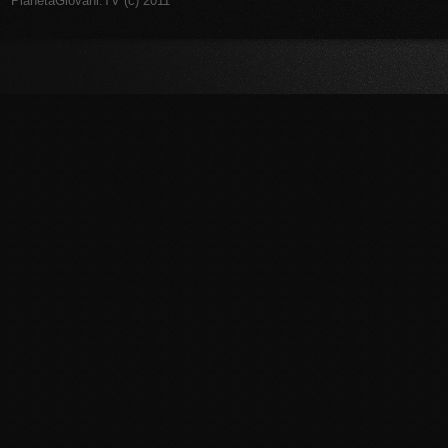
PianetaGiovani.TV (c) 2011