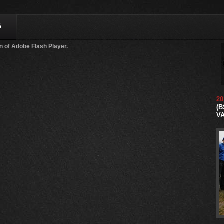
5
n of Adobe Flash Player.
20
(B
V