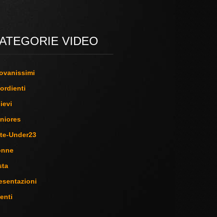
ATEGORIE VIDEO
ovanissimi
ordienti
lievi
niores
ite-Under23
onne
sta
esentazioni
enti