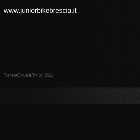
www.juniorbikebrescia.it
PianetaGiovani.TV (c) 2011