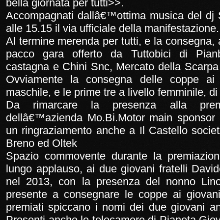
bella giornata per tutti>>.
Accompagnati dallâ€™ottima musica del dj S
alle 15.15 il via ufficiale della manifestazione.
Al termine merenda per tutti, e la consegna, a 
pacco gara offerto da Tuttobici di Pian
castagna e Chini Snc, Mercato della Scarpa 
Ovviamente la consegna delle coppe ai p
maschile, e le prime tre a livello femminile, d
Da rimarcare la presenza alla prem
dellâ€™azienda Mo.Bi.Motor main sponsor 
un ringraziamento anche a Il Castello soci
Breno ed Oltek
Spazio commovente durante la premiazione
lungo applauso, ai due giovani fratelli Dav
nel 2013, con la presenza del nonno Lin
presente a consegnare le coppe ai giovani
premiati spiccano i nomi dei due giovani a
Presenti anche le telecamere di Pianeta Giov