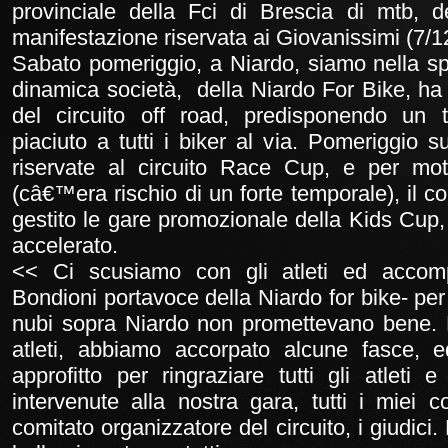
provinciale della Fci di Brescia di mtb, d
manifestazione riservata ai Giovanissimi (7/1
Sabato pomeriggio, a Niardo, siamo nella s
dinamica società, della Niardo For Bike, ha
del circuito off road, predisponendo un t
piaciuto a tutti i biker al via. Pomeriggio 
riservate al circuito Race Cup, e per mot
(câ€™era rischio di un forte temporale), il c
gestito le gare promozionale della Kids Cu
accelerato.
<< Ci scusiamo con gli atleti ed accomp
Bondioni portavoce della Niardo for bike- pe
nubi sopra Niardo non promettevano bene. E
atleti, abbiamo accorpato alcune fasce, e
approfitto per ringraziare tutti gli atlet
intervenute alla nostra gara, tutti i miei col
comitato organizzatore del circuito, i giudici