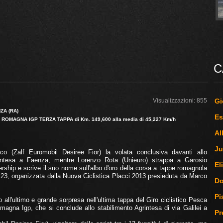
C
Visualizzazioni: 855
Gi
ZA (RA)
Es
ROMAGNA IGP TERZA TAPPA di Km. 149,600 alla media di 45,227 Km/h
Al
Ju
o (Zalf Euromobil Desiree Fior) la volata conclusiva davanti allo
rintesa a Faenza, mentre Lorenzo Rota (Unieuro) strappa a Garosio
El
ership e scrive il suo nome sull'albo d'oro della corsa a tappe romagnola
r 23, organizzata dalla Nuova Ciclistica Placci 2013 presieduta da Marco
D
Pi
no all'ultimo e grande sorpresa nell'ultima tappa del Giro ciclistico Pesca
magna Igp, che si conclude allo stabilimento Agrintesa di via Galilei a
Pr