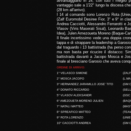
avvantaggiano in 14, con tutti i meglio p
vantaggio sale a 1'22" lungo la discesa che p
(28 km all'arrivo).
I 14 al comando sono Lorenzo Rota (Unieur
(Zalf Euromobil Desiree Fior, 3° e 9° in cl
Andrea Cacciotti, Alessandro Ferrarotti e
Vlasov (Viris Maserati Sisal), Leonardo Bas
Idea), Julen Amezoueta Moreno (Baque-Cam
Il finale incertissimo vede una doppia cronos
tappa e di strappare la leadership a Garosi
dal traguardo i 13 battistrada (ha perso co
ma non basta per ricucire il distacco: Sim
battistrada davanti a Jacopo Mosca e Jos
finale al bresciano Garosio che aveva conquis
ORDINE DI ARRIVO:
1° VELASCO SIMONE
(ZALF
2° MOSCA JACOPO
(L.MA
3° HERNANDEZ JARAMILLO JOSE' TITO
(GM C
4° DONATO RICCARDO
(SELL
5° VLASOV ALEKSANDR
(GSC 
6° AMEZOUETA MORENO JULIEN
(BAQ
7° NATALI MATTEO
(MAST
8° SPREAFICO MATTEO
(TEAM
9° ROTA LORENZO
(UNIE
10° CACCIOTTI ANDREA
(GM C