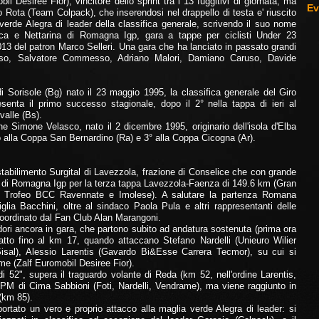
 Desiree Fior), vincitore dello sprint tra i 13 fuggitivi di giornata, ma
Ev
o Rota (Team Colpack), che inserendosi nel drappello di testa e' riuscito
verde Alegra di leader della classifica generale, scrivendo il suo nome
Pesca e Nettarina di Romagna Igp, gara a tappe per ciclisti Under 23
013 del patron Marco Selleri. Una gara che ha lanciato in passato grandi
sso, Salvatore Commesso, Adriano Malori, Damiano Caruso, Davide
Sorisole (Bg) nato il 23 maggio 1995, la classifica generale del Giro
enta il primo successo stagionale, dopo il 2° nella tappa di ieri al
valle (Bs).
ne Simone Velasco, nato il 2 dicembre 1995, originario dell'isola d'Elba
 alla Coppa San Bernardino (Ra) e 3° alla Coppa Cicogna (Ar).
abilimento Surgital di Lavezzola, frazione di Conselice che con grande
ina di Romagna Igp per la terza tappa Lavezzola-Faenza di 149.6 km (Gran
 - Trofeo BCC Ravennate e Imolese). A salutare la partenza Romana
iglia Bacchini, oltre al sindaco Paola Pula e altri rappresentanti delle
, coordinato dal Fan Club Alan Marangoni.
idori ancora in gara, che partono subito ad andatura sostenuta (prima ora
to fino al km 17, quando attaccano Stefano Nardelli (Unieuro Wilier
 Sisal), Alessio Larentis (Gavardo Bi&Esse Carrera Tecmor), su cui si
me (Zalf Euromobil Desiree Fior).
i 52", supera il traguardo volante di Reda (km 52, nell'ordine Larentis,
GPM di Cima Sabbioni (Foti, Nardelli, Vendrame), ma viene raggiunto in
(km 85).
ortato un vero e proprio attacco alla maglia verde Alegra di leader: si