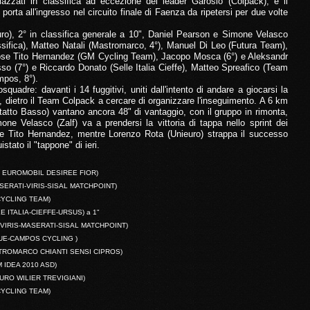
iazzati in classifica ad eccezione del leader Garosio (Colpack), e il
orta all'ingresso nel circuito finale di Faenza da ripetersi per due volte
o), 2° in classifica generale a 10", Daniel Pearson e Simone Velasco
assifica), Matteo Natali (Mastromarco, 4°), Manuel Di Leo (Futura Team),
 Jose Tito Hernandez (GM Cycling Team), Jacopo Mosca (6°) e Aleksandr
so (7°) e Riccardo Donato (Selle Italia Cieffe), Matteo Spreafico (Team
pos, 8°).
quadre: davanti i 14 fuggitivi, uniti dall'intento di andare a giocarsi la
o, dietro il Team Colpack a cercare di organizzare l'inseguimento. A 6 km
ntatto Basso) vantano ancora 48" di vantaggio, con il gruppo in rimonta,
one Velasco (Zalf) va a prendersi la vittoria di tappa nello sprint dei
e Tito Hernandez, mentre Lorenzo Rota (Unieuro) strappa il successo
tato il "tappone" di ieri.
 EUROMOBIL DESIREE FIOR)
SERATI-VIRIS-SISAL MATCHPOINT)
YCLING TEAM)
E ITALIA-CIEFFE-URSUS) a 1"
VIRIS-MASERATI-SISAL MATCHPOINT)
UE-CAMPOS CYCLING )
ROMARCO CHIANTI SENSI CIPROS)
 IDEA 2010 ASD)
URO WILIER TREVIGIANI)
YCLING TEAM)