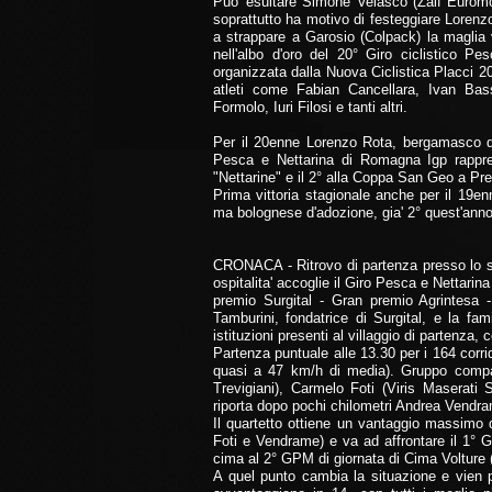
Puo' esultare Simone Velasco (Zalf Euromobil
soprattutto ha motivo di festeggiare Lorenz
a strappare a Garosio (Colpack) la maglia 
nell'albo d'oro del 20° Giro ciclistico 
organizzata dalla Nuova Ciclistica Placci 2
atleti come Fabian Cancellara, Ivan Ba
Formolo, Iuri Filosi e tanti altri.
Per il 20enne Lorenzo Rota, bergamasco di 
Pesca e Nettarina di Romagna Igp rappres
"Nettarine" e il 2° alla Coppa San Geo a Pre
Prima vittoria stagionale anche per il 19en
ma bolognese d'adozione, gia' 2° quest'anno
CRONACA - Ritrovo di partenza presso lo st
ospitalita' accoglie il Giro Pesca e Nettar
premio Surgital - Gran premio Agrintesa
Tamburini, fondatrice di Surgital, e la fam
istituzioni presenti al villaggio di partenza
Partenza puntuale alle 13.30 per i 164 corr
quasi a 47 km/h di media). Gruppo compat
Trevigiani), Carmelo Foti (Viris Maserati
riporta dopo pochi chilometri Andrea Vendra
Il quartetto ottiene un vantaggio massimo d
Foti e Vendrame) e va ad affrontare il 1° 
cima al 2° GPM di giornata di Cima Volture 
A quel punto cambia la situazione e vien p