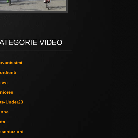
ATEGORIE VIDEO
ovanissimi
ordienti
lievi
niores
ite-Under23
onne
sta
esentazioni