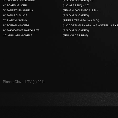
3° IACCHERI VALENTINA
(A.S.D. G.S. CADEO) a 5"
4° SCARSI GLORIA
(U.C. ALASSIO) a 10"
5° ZANETTI EMANUELA
(TEAM NUVOLENTO A.S.D.)
6° ZANARDI SILVIA
(A.S.D. G.S. CADEO)
7° BIANCHI SVEVA
(RIDERS TEAM PAVIA A.S.D.)
8° TOFFANIN NOEMI
(U.C.COSTAMASNAGA LA PIASTRELLA SY
9° PAKHOMOVA MARGARITA
(A.S.D. G.S. CADEO)
10° GIULIANI MICHELA
(TEM VALCAR PBM)
PianetaGiovani.TV (c) 2011