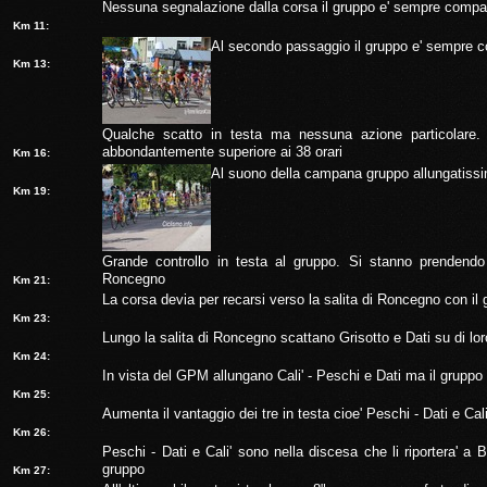
Nessuna segnalazione dalla corsa il gruppo e' sempre compa
Km 11:
Al secondo passaggio il gruppo e' sempre co
Km 13:
Qualche scatto in testa ma nessuna azione particolare.
abbondantemente superiore ai 38 orari
Km 16:
Al suono della campana gruppo allungatissim
Km 19:
Grande controllo in testa al gruppo. Si stanno prendendo l
Roncegno
Km 21:
La corsa devia per recarsi verso la salita di Roncegno con i
Km 23:
Lungo la salita di Roncegno scattano Grisotto e Dati su di loro
Km 24:
In vista del GPM allungano Cali' - Peschi e Dati ma il gruppo 
Km 25:
Aumenta il vantaggio dei tre in testa cioe' Peschi - Dati e Cal
Km 26:
Peschi - Dati e Cali' sono nella discesa che li riportera' a 
gruppo
Km 27: