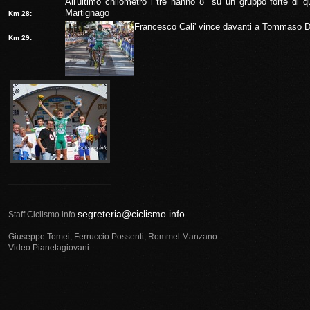
All'ultimo chilometro i tre hanno 8" su un gruppo forte di qui
Martignago
Km 28:
Francesco Cali' vince davanti a Tommaso D
Km 29:
segreteria@ciclismo.info
Staff Ciclismo.info
---
Giuseppe Tomei, Ferruccio Possenti, Rommel Manzano
Video Pianetagiovani