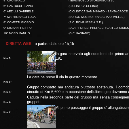
4° CAO MARCO
(TEAM BOSCO DI ORSAGO) a 10"
5° SANTUCCI FLAVIO
(CICLISTICA CECINA)
6° ARZILLI GABRIELE
(CICLISTICA SAN MINIATO - SANTA CROCE 
7° MARTIGNAGO LUCA
(BORGO MOLINO RINASCITA ORMELLE)
8° COMETTI GIORGIO
(S.C. ROMANESE A.S.D.)
9° DIGNANI FILIPPO
(SCAP FORESI PREFABBRICATI-EURONICS
10° MORO MANLIO
(G.C. PASIANO)
- DIRETTA WEB -
a partire dalle ore 15,15
la gara riservata agli esordienti del primo a
191
Km 0:
La gara ha preso il via in questo momento
Km 0:
Gruppo compatto ma andatura piuttosto sostenuta. I corridor
circuito di Km.6,600 e in occasione dell'ultimo giro dovrann
Km 3:
Caduta nella seconda parte del gruppo ma senza conseguenze. 
gruppetti
Km 4:
Al primo passaggio il gruppo e' allungatissim
Km 7: