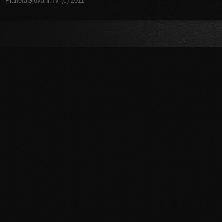
PianetaGiovani.TV (c) 2011