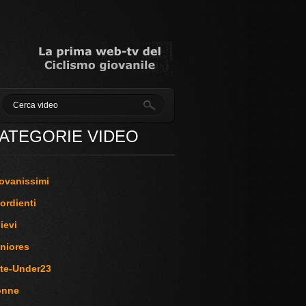
ATEGORIE VIDEO
ovanissimi
ordienti
lievi
niores
ite-Under23
onne