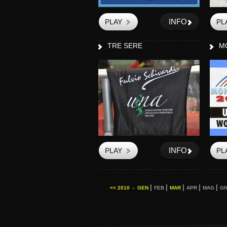
INFO
TRE SERE
M
INFO
|
|
|
|
|
<< 2010 -
GEN
FEB
MAR
APR
MAG
GI