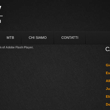
MTB
CHI SIAMO
CONTATTI
n of Adobe Flash Player.
C
Gi
Es
Al
Ju
El
D