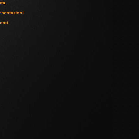
sta
esentazioni
enti