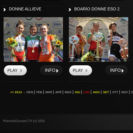
DONNE ALLIEVE
BOARIO DONNE ESO 2
INFO
INFO
|
|
|
|
|
|
|
|
|
|
|
<< 2014 -
GEN
FEB
MAR
APR
MAG
GIU
LUG
AGO
SET
OTT
NOV
PianetaGiovani.TV (c) 2011