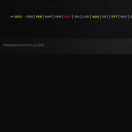
|
|
|
|
|
|
|
|
|
|
|
<< 2013 -
GEN
FEB
MAR
APR
MAG
GIU
LUG
AGO
SET
OTT
NOV
PianetaGiovani.TV (c) 2011