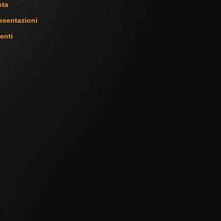
sta
esentazioni
enti