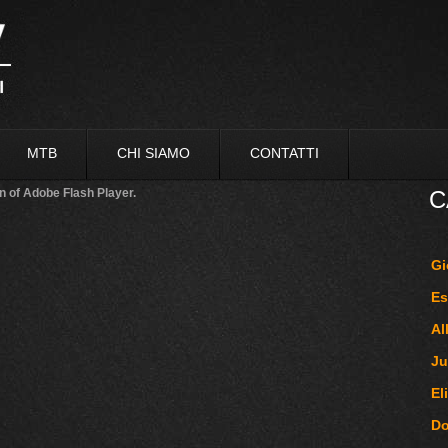
MTB
CHI SIAMO
CONTATTI
n of Adobe Flash Player.
C
Gi
Es
Al
Ju
El
D