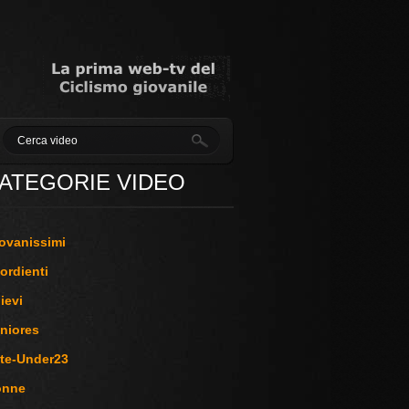
ATEGORIE VIDEO
ovanissimi
ordienti
lievi
niores
ite-Under23
onne