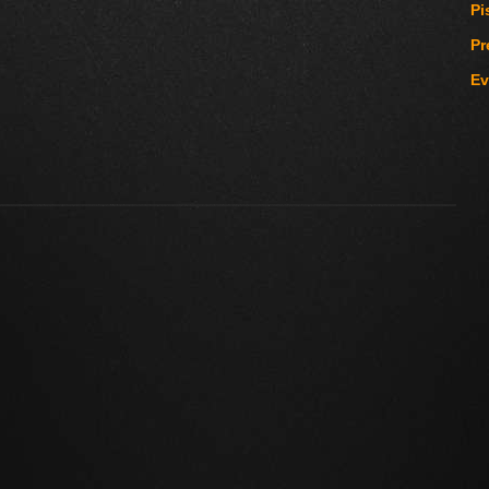
Pi
Pr
Ev