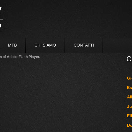
MTB
CHI SIAMO
CONTATTI
n of Adobe Flash Player.
C
Gi
Es
Al
Ju
El
D