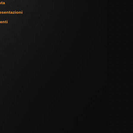
sta
esentazioni
enti