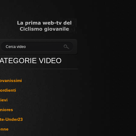
ATEGORIE VIDEO
ovanissimi
ordienti
lievi
niores
ite-Under23
onne