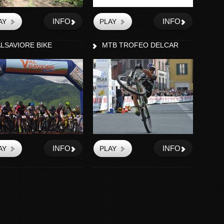
INFO
INFO
LSAVIORE BIKE
MTB TROFEO DELCAR
INFO
INFO