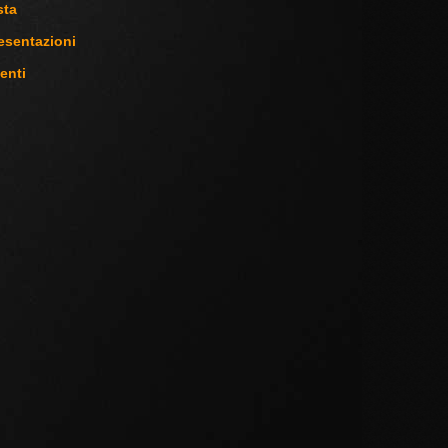
sta
esentazioni
enti