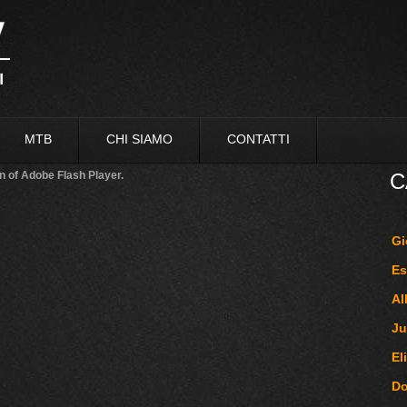
MTB
CHI SIAMO
CONTATTI
n of Adobe Flash Player.
C
Gi
Es
Al
Ju
El
D