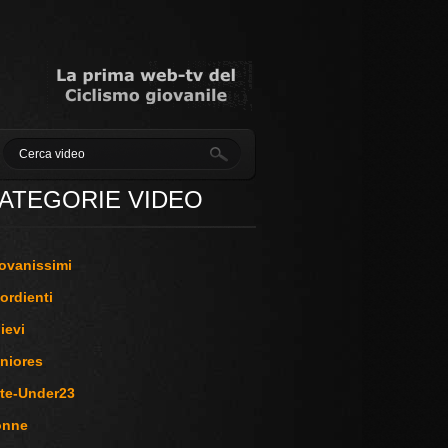
ATEGORIE VIDEO
ovanissimi
ordienti
lievi
niores
ite-Under23
onne