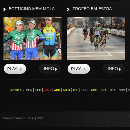
BOTTICINO MEM MOLA
TROFEO BALESTRA
INFO
INFO
|
|
|
|
|
|
|
|
|
|
|
<< 2014 -
GEN
FEB
MAR
APR
MAG
GIU
LUG
AGO
SET
OTT
NOV
PianetaGiovani.TV (c) 2011